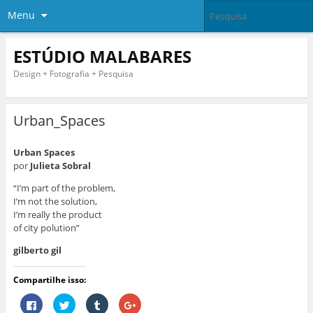
Menu
ESTÚDIO MALABARES
Design + Fotografia + Pesquisa
Urban_Spaces
Urban Spaces
por
Julieta Sobral
“I’m part of the problem,
I’m not the solution,
I’m really the product
of city polution”
gilberto gil
Compartilhe isso:
C
C
C
C
l
l
l
o